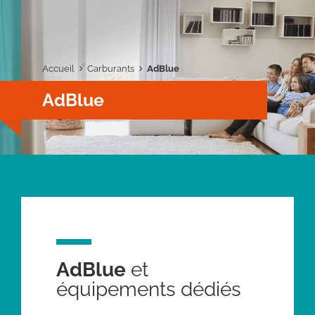
Accueil
Carburants
AdBlue
AdBlue
AdBlue
et
équipements dédiés