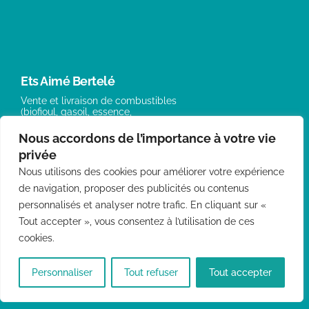
Ets Aimé Bertelé
Vente et livraison de combustibles
(biofioul, gasoil, essence,
bois, pellet…)
Nous accordons de l’importance à votre vie
privée
Horaires d’ouverture
Nous utilisons des cookies pour améliorer votre expérience
de navigation, proposer des publicités ou contenus
Du lundi au jeudi 8h – 12h
14h – 17h30
personnalisés et analyser notre trafic. En cliquant sur «
Vendredi 8h – 12 h / 14h – 17h
Tout accepter », vous consentez à l’utilisation de ces
cookies.
> Bioénergies
> Carburants
Personnaliser
Tout refuser
Tout accepter
> Bois et granulés
> Chauffage – SAV
> Adoucisseurs