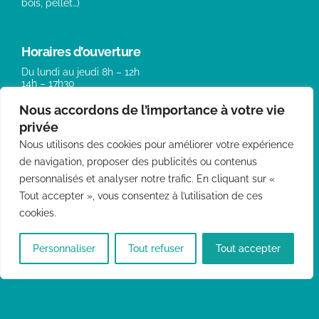
bois, pellet…)
Horaires d’ouverture
Du lundi au jeudi 8h – 12h
14h – 17h30
Vendredi 8h – 12 h / 14h – 17h
Nous accordons de l’importance à votre vie
privée
> Bioénergies
Nous utilisons des cookies pour améliorer votre expérience
> Carburants
de navigation, proposer des publicités ou contenus
> Bois et granulés
> Chauffage – SAV
personnalisés et analyser notre trafic. En cliquant sur «
> Adoucisseurs
Tout accepter », vous consentez à l’utilisation de ces
cookies.
Situés à Hégenheim dans le Haut-Rhin (68), nous
intervenons dans les villes de Saint-Louis, Mulhouse,
Personnaliser
Tout refuser
Tout accepter
Altkirch, Hirsingue, Dannemarie ou encore dans le début du
territoire de Belfort.